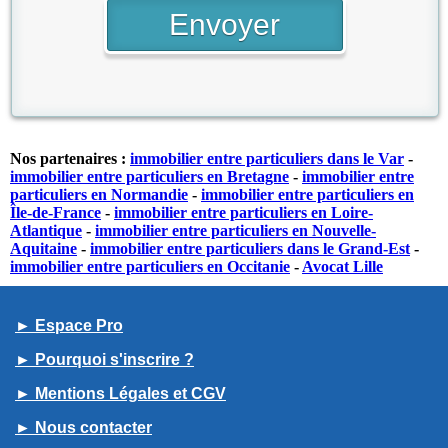
Nos partenaires :
immobilier entre particuliers dans le Var
-
immobilier entre particuliers en Bretagne
-
immobilier entre
particuliers en Normandie
-
immobilier entre particuliers en
Île-de-France
-
immobilier entre particuliers en Loire-
Atlantique
-
immobilier entre particuliers en Nouvelle-
Aquitaine
-
immobilier entre particuliers dans le Grand-Est
-
immobilier entre particuliers en Occitanie
-
Avocat Lille
► Espace Pro
► Pourquoi s'inscrire ?
► Mentions Légales et CGV
► Nous contacter